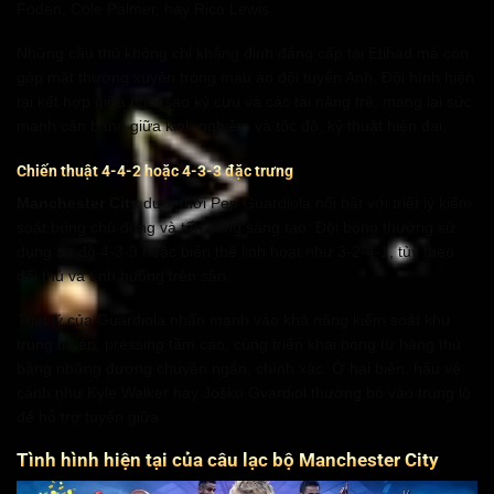
Foden, Cole Palmer, hay Rico Lewis.
Những cầu thủ không chỉ khẳng định đẳng cấp tại Etihad mà còn
góp mặt thường xuyên trong màu áo đội tuyển Anh. Đội hình hiện
tại kết hợp giữa ngôi sao kỳ cựu và các tài năng trẻ, mang lại sức
mạnh cân bằng giữa kinh nghiệm và tốc độ, kỹ thuật hiện đại.
Chiến thuật 4-4-2 hoặc 4-3-3 đặc trưng
Manchester City
dưới thời Pep Guardiola nổi bật với triết lý kiểm
soát bóng chủ động và tấn công sáng tạo. Đội bóng thường sử
dụng sơ đồ 4-3-3 hoặc biến thể linh hoạt như 3-2-4-1, tùy theo
đối thủ và tình huống trên sân.
Triết lý của Guardiola nhấn mạnh vào khả năng kiểm soát khu
trung tuyến, pressing tầm cao, cùng triển khai bóng từ hàng thủ
bằng những đường chuyền ngắn, chính xác. Ở hai biên, hậu vệ
cánh như Kyle Walker hay Joško Gvardiol thường bó vào trung lộ
để hỗ trợ tuyến giữa.
Tình hình hiện tại của câu lạc bộ Manchester City