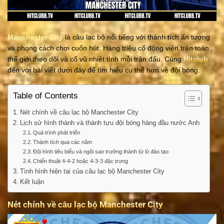
Manchester City
là câu lạc bộ nổi tiếng với thành tích ấn tượng
và phong cách chơi cuốn hút. Hàng triệu cổ động viên trên toàn
thế giới theo dõi và cổ vũ nhiệt tình mỗi trận đấu. Cùng
Hitclub
đến với bài viết dưới đây để tìm hiểu cụ thể hơn về đội bóng.
Table of Contents
Nét chính về câu lạc bộ Manchester City
Lịch sử hình thành và thành tựu đội bóng hàng đầu nước Anh
Quá trình phát triển
Thành tích qua các năm
Đội hình tiêu biểu và ngôi sao trưởng thành từ lò đào tạo
Chiến thuật 4-4-2 hoặc 4-3-3 đặc trưng
Tình hình hiện tại của câu lạc bộ Manchester City
Kết luận
Nét chính về câu lạc bộ Manchester City