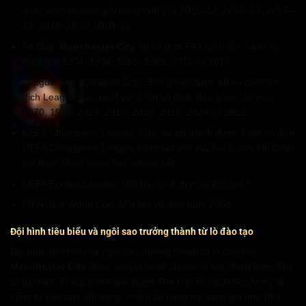
địch, với các mùa giải đáng chú ý là 2011–12, 2013–14, 2017–
18, 2018–19 và 2020–21.
FA Cup:
Manchester City
đã vô địch FA Cup 6 lần, vào các
mùa giải 1904, 1934, 1956, 1969, 2011 và 2019.
League Cup (Carabao Cup): Đội giành được nhiều chức vô
địch League Cup nhất với 8 lần vô địch, bao gồm các mùa
1970, 1976, 2014, 2016, 2018, 2019, 2020 và 2021.
UEFA Champions League: Câu lạc bộ giành được 1 lần vô địch
UEFA Champions League vào mùa giải 2022–23, sau khi đánh
bại Inter Milan trong trận chung kết.
UEFA Europa League: Một lần vô địch mùa 2016–17.
FIFA Club World Cup: Một lần vô địch năm 2008.
Đội hình tiêu biểu và ngôi sao trưởng thành từ lò đào tạo
Đội hình tiêu biểu và ngôi sao trưởng thành từ lò đào tạo
Manchester City
được xem là minh chứng rõ nét chiến lược đầu
tư dài hạn. Trung tâm huấn luyện The City Football Academy là
niềm tự hào của đội bóng, nhiều tài năng trẻ sáng giá như Phil