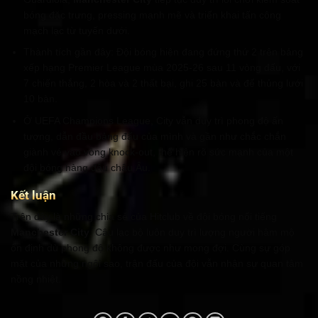
bóng đặc trưng, pressing mạnh mẽ và triển khai tấn công
mạch lạc từ tuyến dưới.
Thành tích gần đây: Đội bóng hiện đang đứng thứ 2 trên bảng
xếp hạng Premier League mùa 2025-26 sau 11 vòng đấu, với
7 chiến thắng, 2 hòa và 2 thất bại, ghi 25 bàn và để thủng lưới
10 bàn.
Ở UEFA Champions League, City vẫn duy trì phong độ ấn
tượng, dẫn đầu bảng đấu của mình và gần như chắc chắn
giành vé vào vòng knock-out, thể hiện rõ sức mạnh của một
đội bóng hàng đầu châu Âu.
Kết luận
Trên đây là những chia sẻ của Hitclub về đội bóng nổi tiếng
Manchester City
. Câu lạc bộ luôn duy trì lượng người hâm mộ
ổn định dù phong độ không được như mong đợi. Cùng sự góp
mặt của những ngôi sao, trận đấu của đội vẫn nhận sự quan tâm
nồng nhiệt.