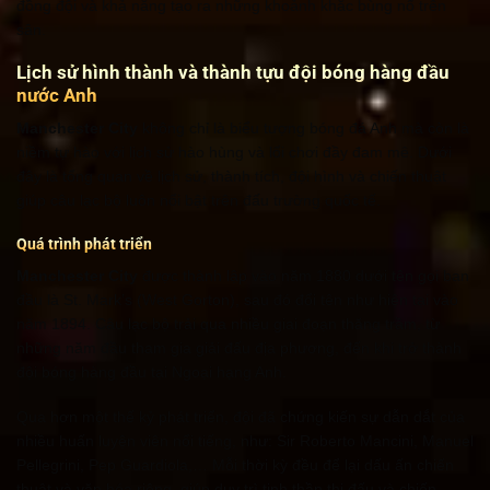
đồng đội và khả năng tạo ra những khoảnh khắc bùng nổ trên
sân.
Lịch sử hình thành và thành tựu đội bóng hàng đầu
nước Anh
Manchester City
không chỉ là biểu tượng bóng đá Anh mà còn là
niềm tự hào với lịch sử hào hùng và lối chơi đầy đam mê. Dưới
đây là tổng quan về lịch sử, thành tích, đội hình và chiến thuật
giúp câu lạc bộ luôn nổi bật trên đấu trường quốc tế.
Quá trình phát triển
Manchester City
được thành lập vào năm 1880 dưới tên gọi ban
đầu là St. Mark’s (West Gorton), sau đó đổi tên như hiện tại vào
năm 1894. Câu lạc bộ trải qua nhiều giai đoạn thăng trầm, từ
những năm đầu tham gia giải đấu địa phương, đến khi trở thành
đội bóng hàng đầu tại Ngoại hạng Anh.
Qua hơn một thế kỷ phát triển, đội đã chứng kiến sự dẫn dắt của
nhiều huấn luyện viên nổi tiếng, như: Sir Roberto Mancini, Manuel
Pellegrini, Pep Guardiola,… Mỗi thời kỳ đều để lại dấu ấn chiến
thuật và văn hóa riêng, giúp duy trì tinh thần thi đấu và chiến