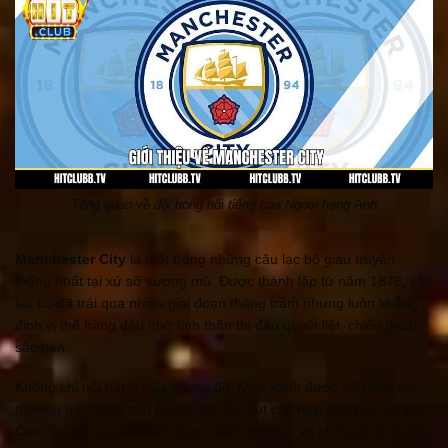
Tổng quan về đội bóng nổi tiếng của Ngoại hạng Anh
Manchester City
là một trong những câu lạc bộ giàu truyền
thống nhất tại xứ sở sương mù. Được thành lập từ năm 1878, câu
lạc bộ đã trải qua nhiều giai đoạn thăng trầm nhưng luôn khẳng
định vị thế hàng đầu nhờ tinh thần thi đấu quyết liệt, chiến thuật
sắc bén.
Không chỉ nổi bật ở mặt phong độ, Man xanh được biết đến với
thương hiệu toàn cầu mạnh mẽ, thu hút các hợp đồng tài trợ lớn.
Các cầu thủ của đội luôn được đánh giá cao về kỹ thuật, tinh thần