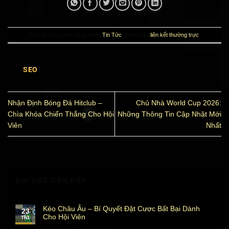
Bài viết này được đăng trong
Tin Tức
. Đánh dấu
liên kết thường trực
.
SEO
Nhận Định Bóng Đá Hitclub –
Chủ Nhà World Cup 2026:
Chìa Khóa Chiến Thắng Cho Hội
Những Thông Tin Cập Nhật Mới
Viên
Nhất
BÀI VIẾT GẦN ĐÂY
Kèo Châu Âu – Bí Quyết Đặt Cược Bất Bại Dành
23
Cho Hội Viên
Th1
Chức năng bình luận bị tắt
ở