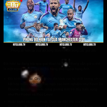
Phong độ hiện tại của đội bóng Manchester trong các giải đấu
Đội hiện tại đang trải qua giai đoạn tái thiết nhưng vẫn giữ vị thế
là một trong những câu lạc bộ hàng đầu Ngoại hạng Anh.
Đội hình hiện tại: City sở hữu đội hình cực kỳ chất lượng với sự
kết hợp hoàn hảo giữa các ngôi sao kinh nghiệm như Kevin De
Bruyne, Bernardo Silva, cùng gương mặt trẻ đầy triển vọng
như Phil Foden và Rico Lewis.
Huấn luyện và chiến thuật: Dưới sự dẫn dắt của Pep
Guardiola,
Manchester City
tiếp tục duy trì lối chơi kiểm soát