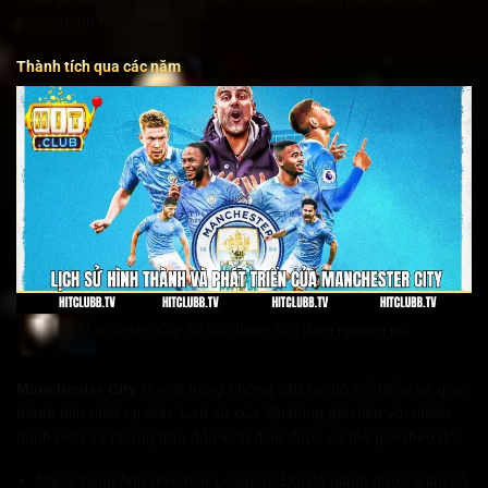
thắng danh hiệu lớn.
Thành tích qua các năm
Manchester City sở hữu thành tích đáng ngưỡng mộ
Manchester City
là một trong những câu lạc bộ nổi tiếng và giàu
thành tích nhất tại Anh. Lịch sử của đội bóng gắn liền với nhiều
danh hiệu và những trận đấu kinh điển được cả thế giới theo dõi.
Ngoại hạng Anh (Premier League): Đội đã giành được 9 lần vô