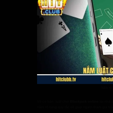
Nắm rõ 
Về cơ bản, luật chơi
Blackjack online
tại nhà 
nắm rõ từng quy tắc sẽ giúp người tham gia trá