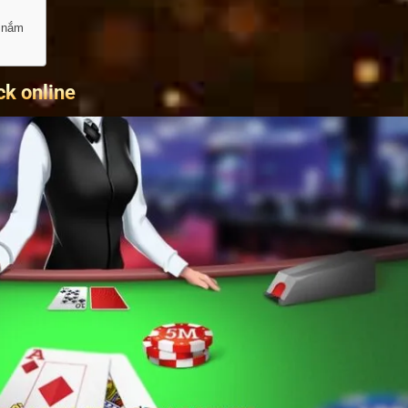
n nắm
ck online