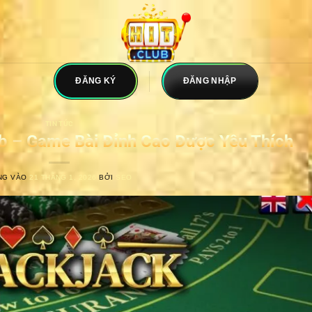
ĐĂNG KÝ
ĐĂNG NHẬP
TIN TỨC
ub – Game Bài Đỉnh Cao Được Yêu Thích
NG VÀO
21 THÁNG 1, 2026
BỞI
SEO