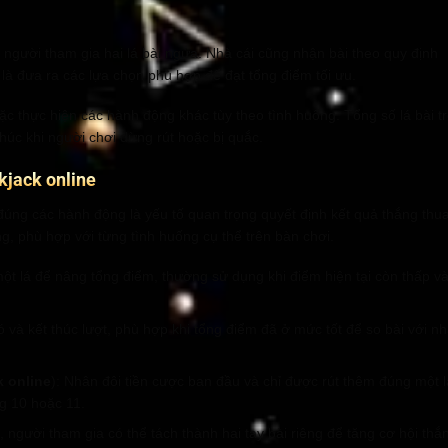
i người tham gia hai lá bài ngửa. Nhà cái cũng nhận bài theo quy định
là đưa ra các lựa chọn phù hợp để đạt tổng điểm tối ưu.
oặc thực hiện các hành động khác tùy theo tình huống. Tổng số lá bài t
thúc khi người chơi dừng rút hoặc bị quắc.
kjack online
đúng các hành động là yếu tố quan trọng quyết định kết quả thắng thua
g, phù hợp với từng tình huống cụ thể trên bàn chơi.
một lá để nâng tổng điểm, thường sử dụng khi điểm hiện tại còn thấp v
 và kết thúc lượt, phù hợp khi tổng điểm đã ở mức tốt để so bài với n
k online
): Nhân đôi tiền cược ban đầu và chỉ được rút thêm đúng một l
g 10 hoặc 11.
rị, người tham gia có thể tách thành hai tay bài riêng để tăng cơ hội thắ