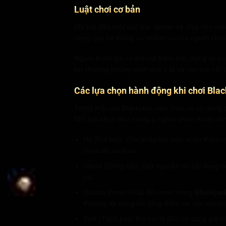
Luật chơi cơ bản
Khi bắt đầu một ván bài, dealer sẽ chia cho mỗ
riêng của hệ thống và nhiệm vụ của người chơi 
Người tham gia có thể rút thêm bài, dừng lại h
tay thường không vượt quá 5 lá và ván bài kết 
Các lựa chọn hành động khi chơi Blac
Trong mỗi ván Blackjack, việc hiểu và sử dụng 
Mỗi lựa chọn đều mang ý nghĩa chiến thuật riên
Hit (Rút bài): Cho phép hội viên nhận thêm 
chưa đủ an toàn.
Stand (Dừng bài): Giữ nguyên số bài đang có
cái.
Double Down (Gấp đôi cược trong
Blackjac
thường áp dụng khi tổng điểm rơi vào khoản
Split (Tách bài): Khi hai lá đầu có cùng giá t