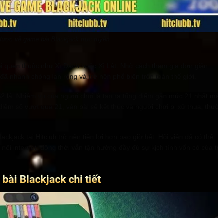
 lược về game bài Blackjack trực tuyến
gọi quen thuộc như Xì Dách hoặc Xì Lát. Nhờ cách tham gia đơn giản
đã nhanh chóng lan rộng và trở nên phổ biến trên toàn thế giới.
2 lá. Nhiệm vụ của người chơi là tạo ra tổng điểm gần mức 21 nhất m
iểm số vượt quá 21, ván bài sẽ kết thúc và người chơi bị xử thua, thư
ackjack tại Hitclub trở nên tiện lợi hơn bao giờ hết. Hội viên đã có thể
ết nối internet, đồng thời vẫn tận hưởng đầy đủ sự kịch tính vốn có của t
ài Blackjack chi tiết