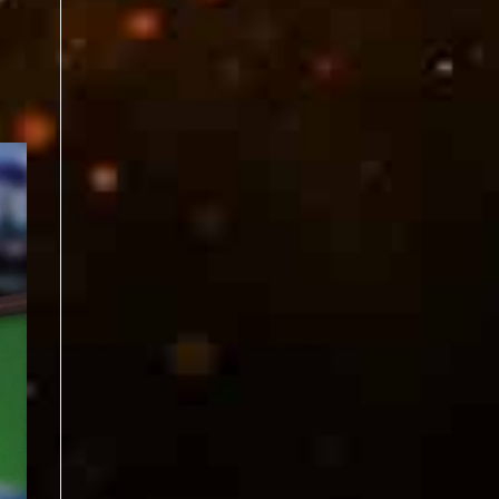
Thích