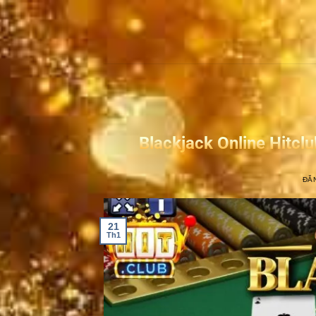
Bỏ
qua
nội
dung
Blackjack Online Hitcl
ĐĂ
21
Th1