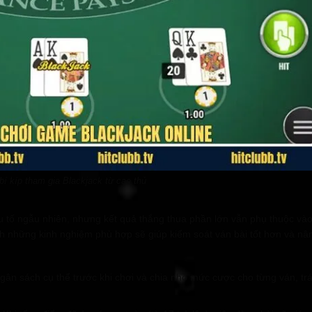
 bí kíp tham gia Blackjack từ cao thủ
ếu tố ngẫu nhiên, nhưng kết quả thắng thua phần lớn vẫn phụ thuộc và
ình những kinh nghiệm phù hợp sẽ giúp kiểm soát ván bài tốt hơn và nâ
ngân sách cụ thể trước khi chơi và chia nhỏ mức cược cho từng ván, tr