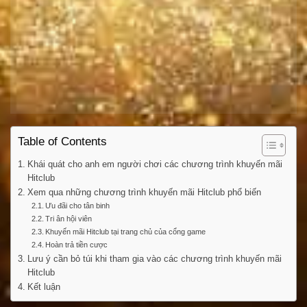
Table of Contents
Khái quát cho anh em người chơi các chương trình khuyến mãi
Hitclub
Xem qua những chương trình khuyến mãi Hitclub phổ biến
Ưu đãi cho tân binh
Tri ân hội viên
Khuyến mãi Hitclub tại trang chủ của cổng game
Hoàn trả tiền cược
Lưu ý cần bỏ túi khi tham gia vào các chương trình khuyến mãi
Hitclub
Kết luận