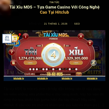
TIN TỨC
Tài Xỉu MD5 – Tựa Game Casino Với Công Nghệ
Cao Tại Hitclub
ĐĂNG VÀO
21 THÁNG 1, 2026
BỞI
SEO
21
Th1
Tài xỉu MD5 là một trò chơi rất hấp dẫn không nên lỡ nếu đang
tìm kiếm những siêu phẩm thú vị cho riêng mình. Vậy hội viên đã
từng thử qua phiên bản game hiện đại này chưa? Hãy cùng
Hitclub đi sâu vào trò chơi và khám phá quy luật khi tham gia […]