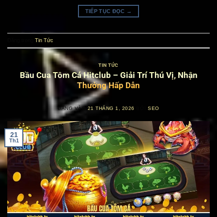
TIẾP TỤC ĐỌC
→
Đăng trong
Tin Tức
TIN TỨC
Bầu Cua Tôm Cá Hitclub – Giải Trí Thú Vị, Nhận
Thưởng Hấp Dẫn
ĐĂNG VÀO
21 THÁNG 1, 2026
BỞI
SEO
21
Th1