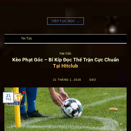
ngay hôm nay tại Hitclub để cảm nhận sự khác biệt. Khái quát
chung về […]
TIẾP TỤC ĐỌC
→
Đăng trong
Tin Tức
TIN TỨC
Kèo Phạt Góc – Bí Kíp Đọc Thế Trận Cực Chuẩn
Tại Hitclub
ĐĂNG VÀO
21 THÁNG 1, 2026
BỞI
SEO
21
Th1