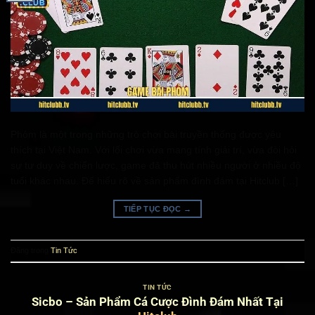
Phỏm là một trong những trò chơi bài truyền thống được yêu
thích tại Việt Nam. Với lối chơi vừa mang tính giải trí, vừa đòi hỏi
sự tư duy về chiến lược, game đã thu hút nhiều người ở nhiều độ
tuổi khác nhau. Để hiểu rõ về sản phẩm đình đám tại Hitclub […]
TIẾP TỤC ĐỌC
→
Đăng trong
Tin Tức
TIN TỨC
Sicbo – Sản Phẩm Cá Cược Đình Đám Nhất Tại