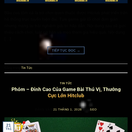
Bầu cua tôm cá là trò chơi quen thuộc được Hitclub phát triển trên
hệ thống trực tuyến hiện đại. Tựa game giữ lối chơi đơn giản
nhưng mang lại trải nghiệm giải trí hấp dẫn. Nội dung sau sẽ giới
thiệu cách chơi, luật cơ bản và mẹo tham gia hiệu quả. Nội dung
[…]
TIẾP TỤC ĐỌC
→
Đăng trong
Tin Tức
TIN TỨC
Phỏm – Đỉnh Cao Của Game Bài Thú Vị, Thưởng
Cực Lớn Hitclub
ĐĂNG VÀO
21 THÁNG 1, 2026
BỞI
SEO
21
Th1