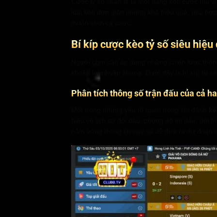
Cược tỷ số chẵn lẻ là một dạng kèo cược thú vị
loại kèo đơn giản nhưng khá hiệu quả, phù hợp
muốn chơi cá cược.
Bí kíp cược kèo tỷ số siêu hiệu 
Người chơi cần áp dụng những chiến lược thôn
khoản lợi nhuận khủng. Dưới đây là bí kíp từ cá
Phân tích thông số trận đấu của cả ha
Một trong những yếu tố quan trọng khi đánh
kè
hiểu về lịch sử đối đầu, phong độ thi đấu, đội
nắm vững thông tin này sẽ dễ đưa ra dự đoán c