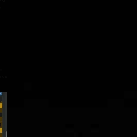
một
n
ìm
m đã