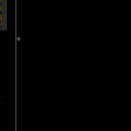
trận
ình