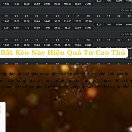
hấp dẫn và phổ biến trong giới cá độ bóng đá trực tuyến. Nếu bạn là
nh chiến thắng thì cần hiểu và nắm vững các quy tắc cá cược để có đư
iết về kèo, cách tham gia và những bí quyết giúp bạn chơi hiệu quả, đặc b