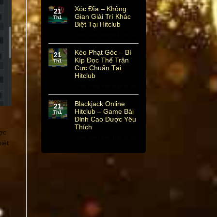
Bất
Lốc
Xóc Đĩa – Không
21
Bại
–
Gian Giải Trí Khác
Th1
Dành
Trải
Biệt Tại Hitclub
Cho
Nghiệm
Hội
Chức năng bình luận bị tắt
Game
ở
Viên
Bài
Xóc
Kịch
Đĩa
Kèo Phạt Góc – Bí
21
Tính,
–
Kíp Đọc Thế Trận
Th1
Hấp
Không
Cực Chuẩn Tại
Dẫn
Gian
Hitclub
Hitclub
Giải
Trí
Chức năng bình luận bị tắt
ở
Khác
Kèo
Biệt
Phạt
Blackjack Online
21
Tại
Góc
Hitclub – Game Bài
Th1
Hitclub
–
Đỉnh Cao Được Yêu
Bí
Thích
Kíp
ợc
Đọc
Chức năng bình luận bị tắt
ở
iệt
Thế
Blackjack
Trận
Online
Cực
Hitclub
Chuẩn
–
Tại
Game
Hitclub
Bài
Đỉnh
Cao
Được
Yêu