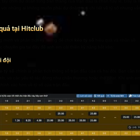
, tay chơi dự đoán tổng bàn thắng của trận đấu là chẵn hay lẻ. Đây là 
 với những ai không muốn phải dự đoán quá chi tiết về tỷ số nhưng vẫ
quả tại Hitclub
g minh và phân tích kỹ lưỡng để chơi
kèo tỷ
số
hiệu quả và nhận về
c chuyên gia tại đây để anh em cải thiện kỹ năng bắt kèo:
i đội
o tỷ số
chính là phân tích thông số trận đấu của cả hai đội. Bạn cần t
 hình, và các yếu tố tác động như chấn thương hoặc thẻ phạt. Khi anh e
hính xác hơn về tỷ số của trận đấu.