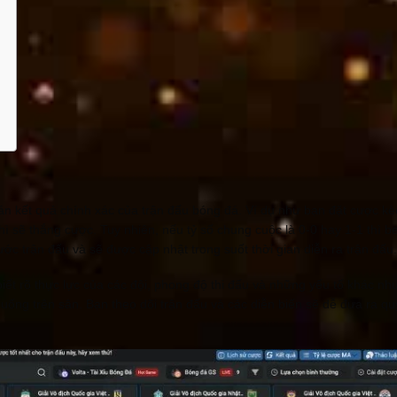
án kết quả chính xác của trận đấu bóng đá. Ví dụ như bạn đặt cược kè
hì sẽ thắng cược. Tuy nhiên, nếu tỷ số chung cuộc là 0-0 hay 1-1 thì be
ớc trận đấu và sẽ được cập nhật trong suốt thời gian diễn ra trận đấu.
ết rõ thực lực của các đội, phong độ thi đấu và những yếu tố khác nh
h huống trên sân. Bạn theo dõi trận đấu và các diễn biến sẽ dễ đưa ra qu